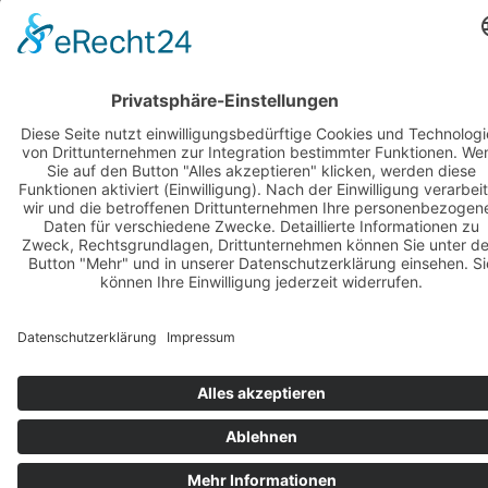

Originalteile
-

Chip
Tuning

Unfallschaden-Beseitigung

Wohnmobil-Service

Zubehör