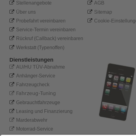

Stellenangebote

AGB 

Über uns

Sitemap

Probefahrt vereinbaren

Cookie-Einstellun

Service-Termin vereinbaren

Rückruf (Callback) vereinbaren

Werkstatt (Typenoffen)
Dienstleistungen

AU/HU TÜV-Abnahme

Anhänger-Service

Fahrzeugcheck
 Fahrzeug-Tuning


Gebrauchtfahrzeuge

Leasing und Finanzierung

Marderabwehr

Motorrad-Service