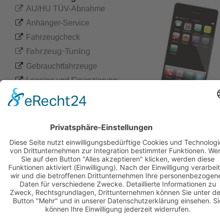

AU/HU TÜV-Abnahme

Anhänger-Service

Fahrzeugcheck
 Fahrzeug-Tuning


Gebrauchtfahrzeuge

Leasing und Finanzierung

Marderabwehr

Motorrad-Service

Originalteile
-

Chip
Tuning

Unfallschaden-Beseitigung

Wohnmobil-Service

Zubehör