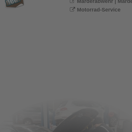
Marderabwehr | Marder STOP&GO

Motorrad-Service

Originalteile
