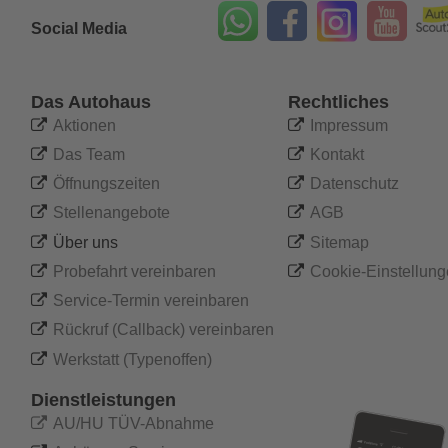
Social Media
Das Autohaus
Rechtliches

Aktionen

Impressum

Das Team

Kontakt

Öffnungszeiten

Datenschutz

Stellenangebote

AGB 

Über uns

Sitemap

Probefahrt vereinbaren

Cookie-Einstellun

Service-Termin vereinbaren

Rückruf (Callback) vereinbaren

Werkstatt (Typenoffen)
Dienstleistungen

AU/HU TÜV-Abnahme