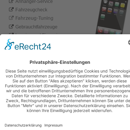

Anhänger-Service

Fahrzeugcheck
 Fahrzeug-Tuning


Gebrauchtfahrzeuge

Leasing und Finanzierung

Marderabwehr

Motorrad-Service

Originalteile
-

Chip
Tuning

Unfallschaden-Beseitigung

Wohnmobil-Service

Zubehör