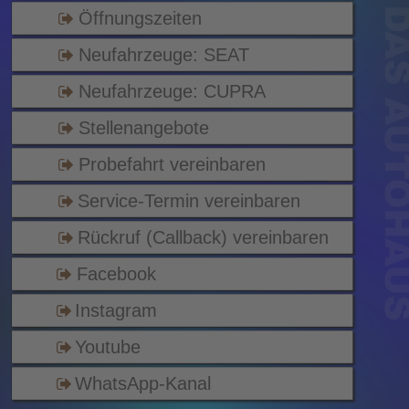
Öffnungszeiten
Neufahrzeuge: SEAT
Neufahrzeuge: CUPRA
Stellenangebote
Probefahrt vereinbaren
Service-Termin vereinbaren
Rückruf (Callback) vereinbaren
Facebook
Instagram
Youtube
WhatsApp-Kanal