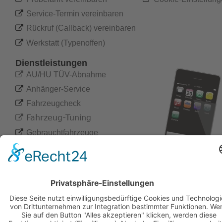

Service-Termin vereinbaren

Rückruf (Callback) vereinbaren

Werkstatt (Typenoffen)
Dienstleistungen

AU/HU TÜV-Abnahme

Anhänger-Service

Fahrzeugcheck
 Fahrzeug-Tuning


Gebrauchtfahrzeuge

Leasing und Finanzierung

Marderabwehr

Motorrad-Service

Originalteile
-

Chip
Tuning

Unfallschaden-Beseitigung