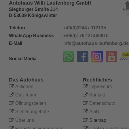
Autohaus Willi Laufenberg GmbH
Siegburger Straße 314
D-53639 Königswinter
Telefon 
+49(0)2244 / 912135
WhatsApp Business
+49(0)176 / 21460810
E-Mail
info@autohaus-laufenberg.de
Social Media
Das Autohaus
Rechtliches

Aktionen

Impressum

Das Team

Kontakt

Öffnungszeiten

Datenschutz

Stellenangebote

AGB 

Über uns

Sitemap

Probefahrt vereinbaren

Cookie-Einstellun